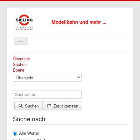
Navigation
an/aus
Home
Übersicht
Suchen
Über uns
Ebene
Unser Service
So finden Sie uns
Suchwörter:
Impressum
Suchen
Zurücksetzen
Datenschutz
Suche nach:
Downloads
Alle Wörter